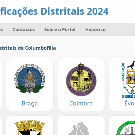
ficações Distritais 2024
s
Contactos
Sobre o Portal
Histórico
stritais de Columbofilia
Braga
Coimbra
Évo